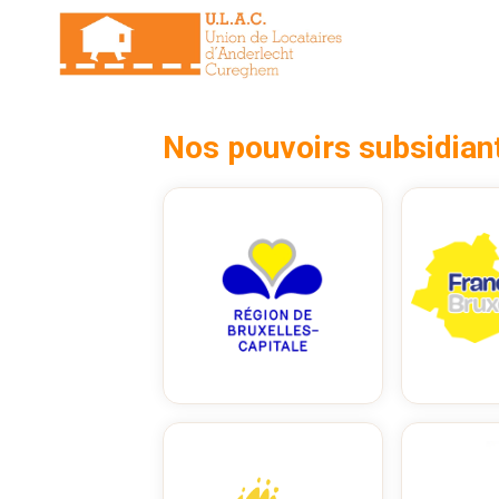
Aller
au
contenu
Nos pouvoirs subsidian